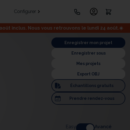
Configurer
ût inclus. Nous vous retrouvons le lundi 24 août.☀️
.
Enregistrer mon projet
Enregistrer sous
Mes projets
Export OBJ
Échantillons
gratuits
Portes
Meuble bas
Meuble d'angle
Prendre
rendez-vous
Coulissantes
ets
Easy
Avancé