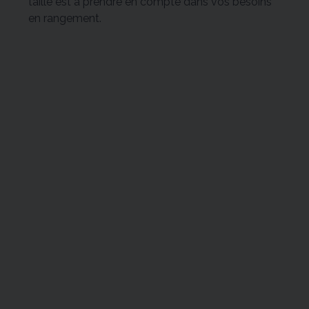
taille est à prendre en compte dans vos besoins
en rangement.