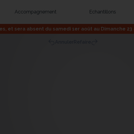
Accompagnement
Echantillons
 et sera absent du samedi 1er août au Dimanche 23 ao
Inspirez-vous du catalogue
Annuler
Refaire
Personnalisez nos modèles pour créer le meuble qui vous ressemble
Bibliothèque
Meuble tv
Dressing
Claustra
OU
Créez votre projet de A à Z
Retrouvez vos proj