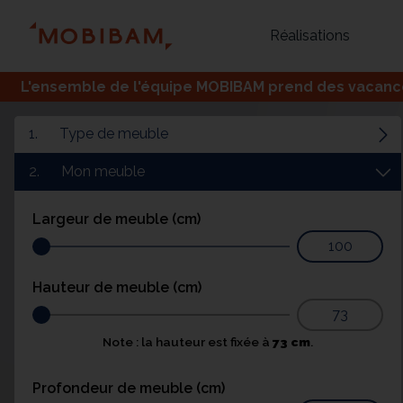
Réalisations
L'ensemble de l'équipe MOBIBAM prend des vacances,
1.
Type de meuble
2.
Mon meuble
Largeur de meuble (cm)
Hauteur de meuble (cm)
Bureau
Tous
Verrière
Note : la hauteur est fixée à
73 cm
.
Profondeur de meuble (cm)