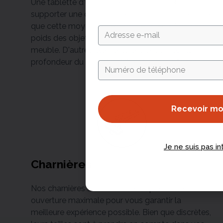
Une tablette d'une largeur de 60 cm peut
supporter une charge maximale de 30 kg. À noter
que cette moyenne dépend de la répartition du
poids des objets qui seront disposés sur le
meuble. D'autres éléments entrent en jeu : la
profondeur du meuble et l'existence de fonds.
Recevoir m
Je ne suis pas i
Charnières
Nos charnières sont robustes et permettent une
ouverture maximale pour vous garantir la
meilleure expérience possible. Bien que discrètes,