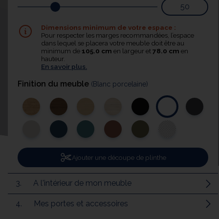
Dimensions minimum de votre espace :
Pour respecter les marges recommandées, l’espace
dans lequel se placera votre meuble doit être au
minimum de
105.0 cm
en largeur et
78.0 cm
en
hauteur.
En savoir plus.
Finition du meuble
(Blanc porcelaine)
Ajouter une découpe de plinthe
3.
A l'intérieur de mon meuble
4.
Mes portes et accessoires