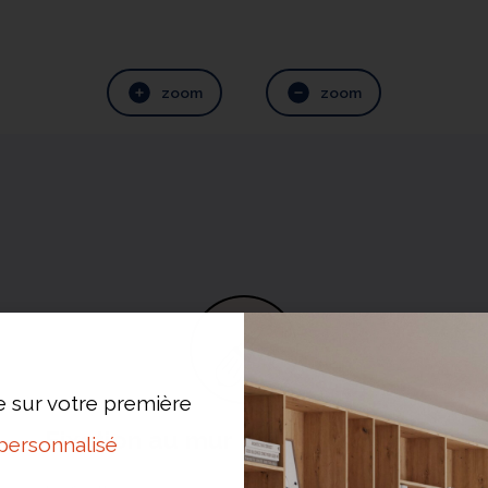
zoom
zoom
e sur votre première
Fixation au mur
personnalisé