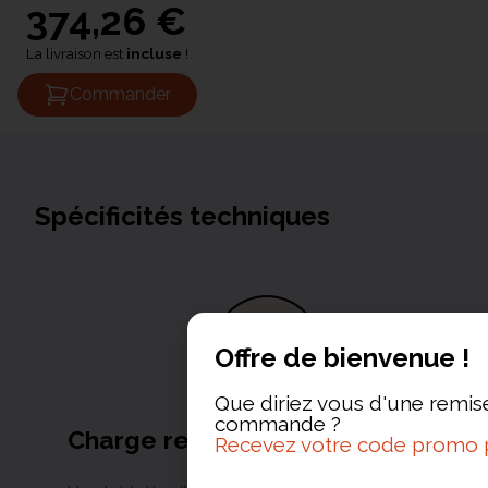
374,26 €
La livraison est
incluse
!
Commander
Spécificités techniques
Offre de bienvenue !
Que diriez vous d'une remis
commande ?
Charge recommandée
Recevez votre code promo 