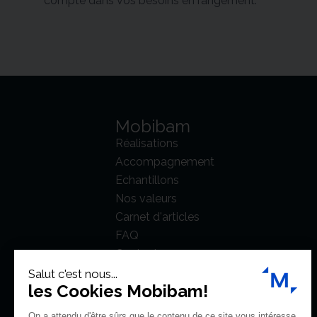
compte dans vos besoins en rangement.
Mobibam
Réalisations
Accompagnement
Echantillons
Nos valeurs
Carnet d'articles
FAQ
Contact
Salut c'est nous...
les Cookies Mobibam!
On a attendu d'être sûrs que le contenu de ce site vous intéresse