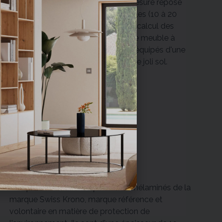
L'intégralité de nos meubles sur-mesure repose
sur des pieds vérins. Ils sont réglables (10 à 20
mm). À prendre en compte lors du calcul des
marges. Ils permettent de mettre le meuble à
niveau lors de l'installation et sont équipés d'une
protection pour ne pas abîmer votre joli sol.
Matériaux
Nos panneaux sont en particules mélaminés de la
marque Swiss Krono, marque référence et
volontaire en matière de protection de