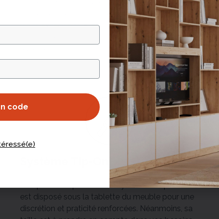
La fixation au mur avec des équerres est
fortement recommandée pour tous les meubles
(sans exception). Elles mesurent 5,5 par 7 cm. À
prendre en compte lors du calcul des marges.
Avec elles, c'est la stabilité assurée !
on code
ntéressé(e)
Système Tip-On
Nos portes disposent d'un système « Tip-On ». Il
est disposé sous la tablette du meuble pour une
discrétion et praticité renforcées. Néanmoins, sa