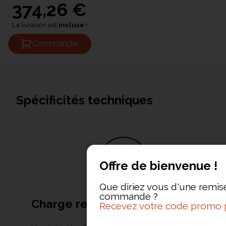
374,26 €
La livraison est
incluse
!
Commander
Spécificités techniques
Offre de bienvenue !
Que diriez vous d'une remis
commande ?
Charge recommandée
Recevez votre code promo 