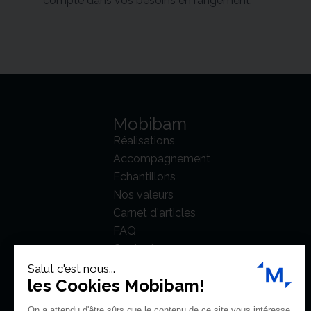
compte dans vos besoins en rangement.
Mobibam
Réalisations
Accompagnement
Echantillons
Nos valeurs
Carnet d'articles
FAQ
Contact
Salut c'est nous...
les Cookies Mobibam!
On a attendu d'être sûrs que le contenu de ce site vous intéresse