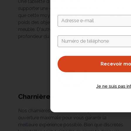
Une tablette d'une largeur de 60 cm peut
supporter une charge maximale de 30 kg. À noter
que cette moyenne dépend de la répartition du
poids des objets qui seront disposés sur le
meuble. D'autres éléments entrent en jeu : la
profondeur du meuble et l'existence de fonds.
Recevoir m
Je ne suis pas i
Charnières
Nos charnières sont robustes et permettent une
ouverture maximale pour vous garantir la
meilleure expérience possible. Bien que discrètes,