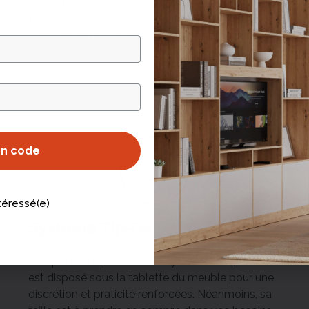
La fixation au mur avec des équerres est
fortement recommandée pour tous les meubles
(sans exception). Elles mesurent 5,5 par 7 cm. À
prendre en compte lors du calcul des marges.
Avec elles, c'est la stabilité assurée !
on code
ntéressé(e)
Système Tip-On
Nos portes disposent d'un système « Tip-On ». Il
est disposé sous la tablette du meuble pour une
discrétion et praticité renforcées. Néanmoins, sa