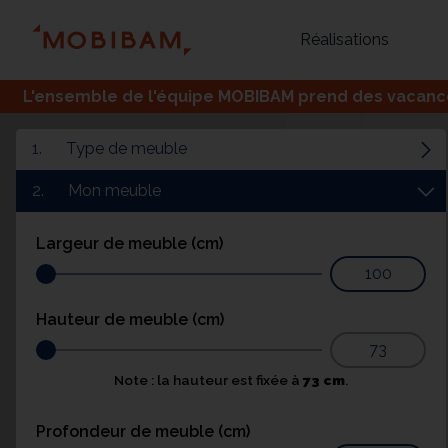
Réalisations
L'ensemble de l'équipe MOBIBAM prend des vacances,
1.
Type de meuble
2.
Mon meuble
Largeur de meuble (cm)
Hauteur de meuble (cm)
Bureau
Tous
Verrière
Note : la hauteur est fixée à
73 cm
.
Profondeur de meuble (cm)