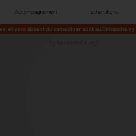
Accompagnement
Echantillons
 et sera absent du samedi 1er août au Dimanche 23 ao
Inspirez-vous du catalogue
Annuler
Refaire
Personnalisez nos modèles pour créer le meuble qui vous ressemble
Bibliothèque
Meuble tv
Dressing
Claustra
OU
Créez votre projet de A à Z
Retrouvez vos proj