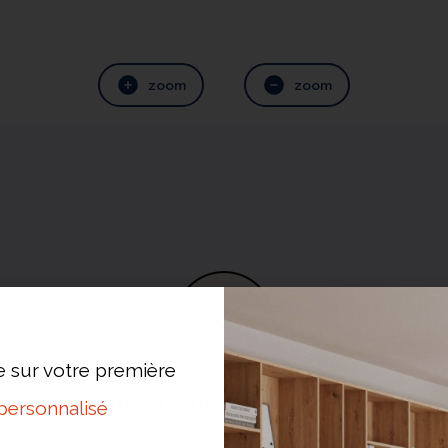
zoom
zoom
e sur votre première
Fixation au mur
personnalisé