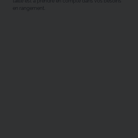
taille est à prendre en compte dans vos besoins
en rangement.