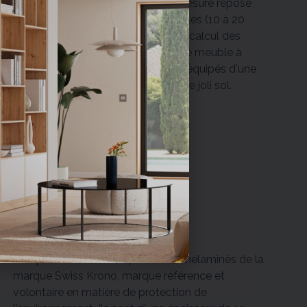
L'intégralité de nos meubles sur-mesure repose
sur des pieds vérins. Ils sont réglables (10 à 20
mm). À prendre en compte lors du calcul des
marges. Ils permettent de mettre le meuble à
niveau lors de l'installation et sont équipés d'une
protection pour ne pas abîmer votre joli sol.
Matériaux
Nos panneaux sont en particules mélaminés de la
marque Swiss Krono, marque référence et
volontaire en matière de protection de