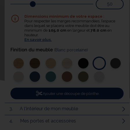
Dimensions minimum de votre espace :
Pour respecter les marges recommandées, l’espace
dans lequel se placera votre meuble doit être au
minimum de
105.0 cm
en largeur et
78.0 cm
en
hauteur.
En savoir plus.
Finition du meuble
(Blanc porcelaine)
Ajouter une découpe de plinthe
3.
A l'intérieur de mon meuble
4.
Mes portes et accessoires