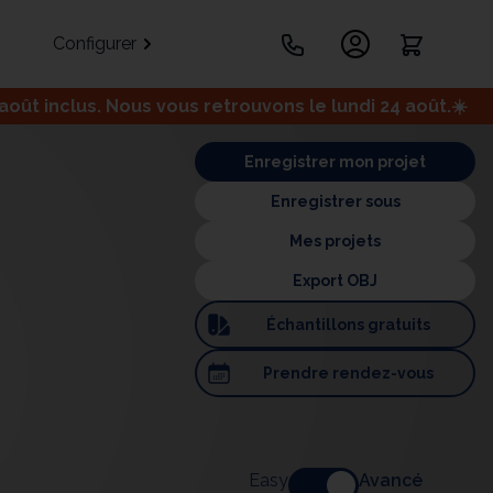
Configurer
ût inclus. Nous vous retrouvons le lundi 24 août.☀️
.
Enregistrer mon projet
Enregistrer sous
Mes projets
Export OBJ
Échantillons
gratuits
Portes
Meuble bas
Meuble d'angle
Prendre
rendez-vous
Coulissantes
ets
Easy
Avancé