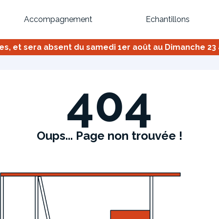
Accompagnement
Echantillons
 et sera absent du samedi 1er août au Dimanche 23 ao
Inspirez-vous du catalogue
Personnalisez nos modèles pour créer le meuble qui vous ressemble
404
Oups... Page non trouvée !
Bibliothèque
Meuble tv
Dressing
Claustra
OU
Créez votre projet de A à Z
Retrouvez vos proj