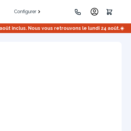
Configurer
ût inclus. Nous vous retrouvons le lundi 24 août.☀️
.
Portes
Meuble bas
Meuble d'angle
Coulissantes
ets