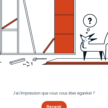
Imaginez et concevez un meuble 100% unique.
J'ai l'impression que vous vous êtes égaré(e) ?
Revenir