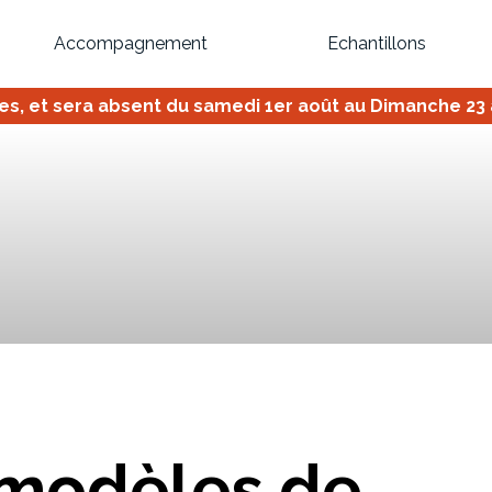
Accompagnement
Echantillons
 et sera absent du samedi 1er août au Dimanche 23 ao
Inspirez-vous du catalogue
Personnalisez nos modèles pour créer le meuble qui vous ressemble
Bibliothèque
Meuble tv
Dressing
Claustra
OU
 modèles de
Créez votre projet de A à Z
Retrouvez vos proj