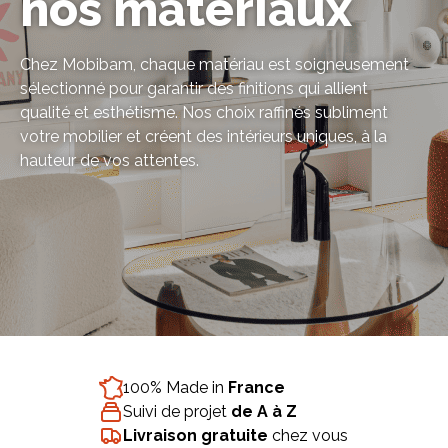
nos matériaux
Chez Mobibam, chaque matériau est soigneusement
sélectionné pour garantir des finitions qui allient
qualité et esthétisme. Nos choix raffinés subliment
Bibliothèque
Meuble tv
Dressing
votre mobilier et créent des intérieurs uniques, à la
hauteur de vos attentes.
Claustra
Portes
Meuble bas
Coulissantes
100% Made in
France
Suivi de projet
de A à Z
Livraison gratuite
chez vous