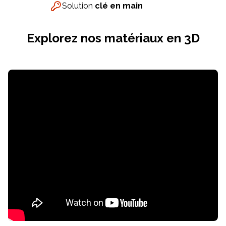
Solution
clé en main
Meuble d'angle
Inspirez-vous du catalogue
Explorez nos matériaux en 3D
Personnalisez nos modèles pour créer le meuble qui vous
ressemble.