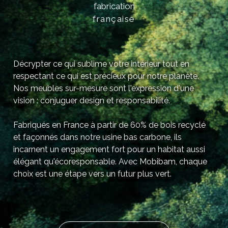
fabrication
française
Décrypter ce qui sublime votre intérieur tout en
respectant ce qui est précieux pour notre planète.
Nos meubles sur-mesure sont l'expression d'une
vision : conjuguer design et responsabilité.
Fabriqués en France à partir de 60% de bois recyclé
et façonnés dans notre usine bas carbone, ils
incarnent un engagement fort pour un habitat aussi
élégant qu'écoresponsable. Avec Mobibam, chaque
choix est une étape vers un futur plus vert.