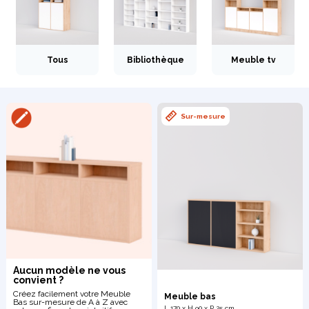
Tous
Bibliothèque
Meuble tv
Bibliothèque
Meuble tv
Dressing
Sur-mesure
Claustra
Portes
Meuble bas
Coulissantes
Aucun modèle ne vous
convient ?
Créez facilement votre Meuble
Meuble bas
Bas sur-mesure de A à Z avec
L 170 x H 90 x P 25 cm