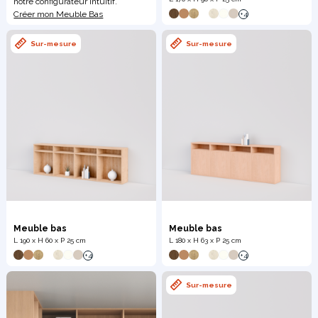
notre configurateur intuitif.
Créer mon Meuble Bas
+4
Meuble d'angle
Sur-mesure
Sur-mesure
Inspirez-vous du catalogue
Personnalisez nos modèles pour créer le meuble qui vous
ressemble.
Meuble bas
Meuble bas
L 190 x H 60 x P 25 cm
L 180 x H 63 x P 25 cm
+4
+4
Sur-mesure