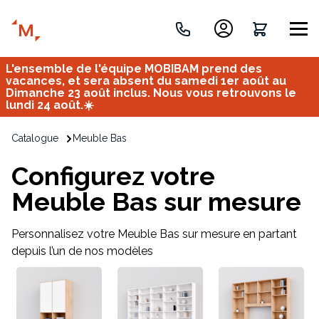
L'ensemble de l'équipe MOBIBAM prend des
Créez votre projet de A à Z
vacances, et sera absent du samedi 1er août au
Dimanche 23 août inclus. Nous vous retrouvons le
lundi 24 août.☀️
Retrouvez vos projets
Catalogue
Meuble Bas
Imaginez et concevez un meuble 100% unique.
OU
Configurez votre
Meuble Bas sur mesure
Personnalisez votre Meuble Bas sur mesure en partant
depuis l’un de nos modèles
Bureau
Tous
Verrière