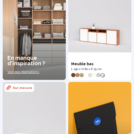
En manque
d'inspiration ?
Meuble bas
L 190 x H 60 x P 25 cm
Voir nos réalisations
+4
Sur-mesure