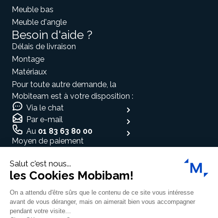
Meuble bas
Meuble d'angle
Besoin d'aide ?
Délais de livraison
Montage
Matériaux
Pour toute autre demande, la
Mobiteam est à votre disposition :
Via le chat
Par e-mail
Au
01 83 63 80 00
Moyen de paiement
Salut c'est nous...
les Cookies Mobibam!
On a attendu d'être sûrs que le contenu de ce site vous intéresse
Espace médias
avant de vous déranger, mais on aimerait bien vous accompagner
pendant votre visite...
Traitement des données