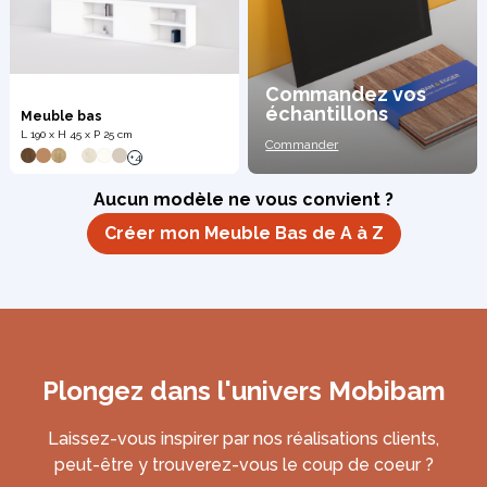
Commandez vos
échantillons
Meuble bas
L 190 x H 45 x P 25 cm
Commander
+4
Aucun modèle ne vous convient ?
Créer mon Meuble Bas de A à Z
Plongez dans l'univers Mobibam
Laissez-vous inspirer par nos réalisations clients,
peut-être y trouverez-vous le coup de coeur ?