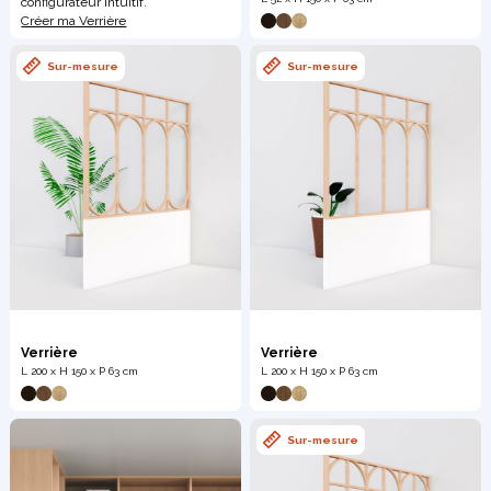
configurateur intuitif.
Créer ma Verrière
Meuble d'angle
Sur-mesure
Sur-mesure
Inspirez-vous du catalogue
Personnalisez nos modèles pour créer le meuble qui vous
ressemble.
Verrière
Verrière
L 200 x H 150 x P 63 cm
L 200 x H 150 x P 63 cm
Sur-mesure