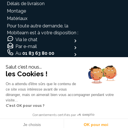
Délais de livraison
Montage
Matériaux
Pour toute autre demande, la
Mobiteam est à votre disposition :
Via le chat
Par e-mail
Au
01 83 63 80 00
Moyen de paiement
Salut c'est nous...
les Cookies !
On a attendu d'être sûrs que le contenu de
ce site vous intéresse avant de vous
Espace médias
déranger, mais on aimerait bien vous accompagner pendant votre
visite...
Traitement des données
C'est OK pour vous ?
CGV & Mentions légales
Cookies
Consentements certifiés par
Je choisis
OK pour moi