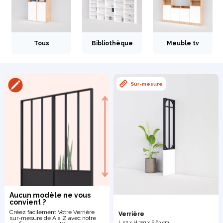
Tous
Bibliothèque
Meuble tv
Bibliothèque
Meuble tv
Dressing
Sur-mesure
Claustra
Portes
Meuble bas
Coulissantes
Aucun modèle ne vous
convient ?
Créez facilement Votre Verrière
Verrière
sur-mesure de A à Z avec notre
L 52 x H 150 x P 63 cm