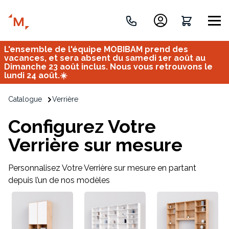
L'ensemble de l'équipe MOBIBAM prend des
Créez votre projet de A à Z
vacances, et sera absent du samedi 1er août au
Dimanche 23 août inclus. Nous vous retrouvons le
lundi 24 août.☀️
Retrouvez vos projets
Catalogue
Verrière
Imaginez et concevez un meuble 100% unique.
OU
Configurez Votre
Verrière sur mesure
Personnalisez Votre Verrière sur mesure en partant
depuis l’un de nos modèles
Bureau
Tous
Verrière