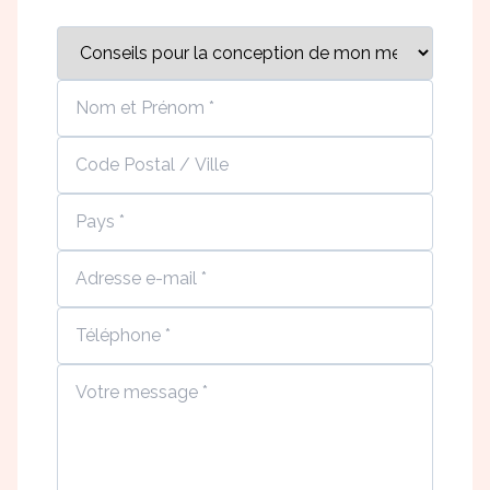
Bibliothèque
Meuble tv
Dressing
Claustra
Portes
Meuble bas
Coulissantes