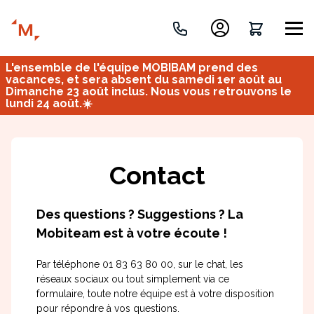
L'ensemble de l'équipe MOBIBAM prend des
Créez votre projet de A à Z
vacances, et sera absent du samedi 1er août au
Dimanche 23 août inclus. Nous vous retrouvons le
lundi 24 août.☀️
Retrouvez vos projets
Imaginez et concevez un meuble 100% unique.
OU
Contact
Des questions ? Suggestions ? La
Mobiteam est à votre écoute !
Par téléphone 01 83 63 80 00, sur le chat, les
Bureau
Tous
Verrière
réseaux sociaux ou tout simplement via ce
formulaire, toute notre équipe est à votre disposition
pour répondre à vos questions.