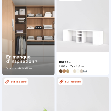
En manque
d'inspiration ?
Bureau
L 260 x H 73 x P 50 cm
Voir nos réalisations
+4
Sur-mesure
Sur-mesure