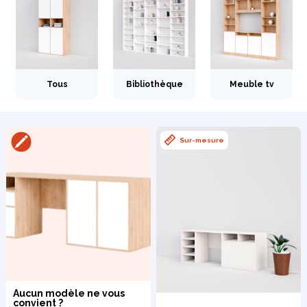
Tous
Bibliothèque
Meuble tv
Bibliothèque
Meuble tv
Dressing
Sur-mesure
Claustra
Portes
Meuble bas
Coulissantes
Aucun modèle ne vous
convient ?