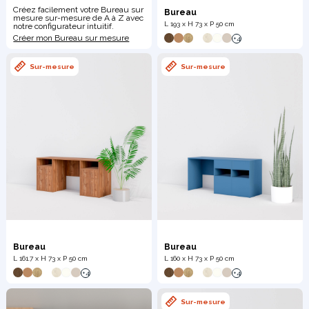
Créez facilement votre Bureau sur
Bureau
mesure sur-mesure de A à Z avec
L 193 x H 73 x P 50 cm
notre configurateur intuitif.
Créer mon Bureau sur mesure
+4
Meuble d'angle
Inspirez-vous du catalogue
Personnalisez nos modèles pour créer le meuble qui vous
Sur-mesure
Sur-mesure
ressemble.
Bureau
Bureau
L 161.7 x H 73 x P 50 cm
L 160 x H 73 x P 50 cm
+4
+4
Sur-mesure