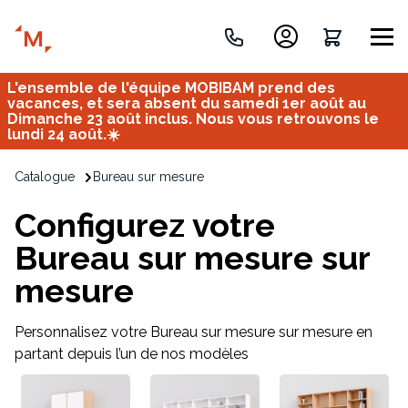
L'ensemble de l'équipe MOBIBAM prend des
Créez votre projet de A à Z
vacances, et sera absent du samedi 1er août au
Dimanche 23 août inclus. Nous vous retrouvons le
lundi 24 août.☀️
Retrouvez vos projets
Catalogue
Bureau sur mesure
Imaginez et concevez un meuble 100% unique.
OU
Configurez votre
Bureau sur mesure sur
mesure
Personnalisez votre Bureau sur mesure sur mesure en
partant depuis l’un de nos modèles
Bureau
Tous
Verrière