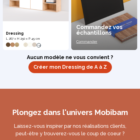
Commandez vos
échantillons
Dressing
L 267 x H 250 x P 45 cm
Commander
+4
Aucun modèle ne vous convient ?
Créer mon Dressing de A à Z
Plongez dans l'univers Mobibam
Laissez-vous inspirer par nos réalisations clients,
peut-être y trouverez-vous le coup de coeur ?