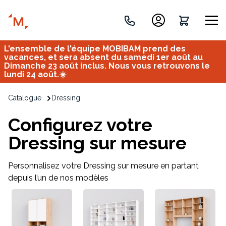
L'ensemble de l'équipe MOBIBAM prend des
Créez votre projet de A à Z
vacances, et sera absent du samedi 1er août au
Dimanche 23 août inclus. Nous vous retrouvons le
lundi 24 août.☀️
Retrouvez vos projets
Catalogue
Dressing
Imaginez et concevez un meuble 100% unique.
OU
Configurez votre
Dressing sur mesure
Personnalisez votre Dressing sur mesure en partant
depuis l’un de nos modèles
Bureau
Tous
Verrière