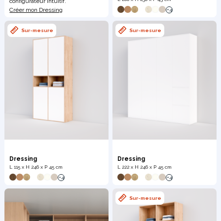
configurateur intuitif.
Créer mon Dressing
+4
Meuble d'angle
Sur-mesure
Sur-mesure
Inspirez-vous du catalogue
Personnalisez nos modèles pour créer le meuble qui vous
ressemble.
Dressing
Dressing
L 115 x H 246 x P 45 cm
L 222 x H 246 x P 45 cm
+4
+4
Sur-mesure