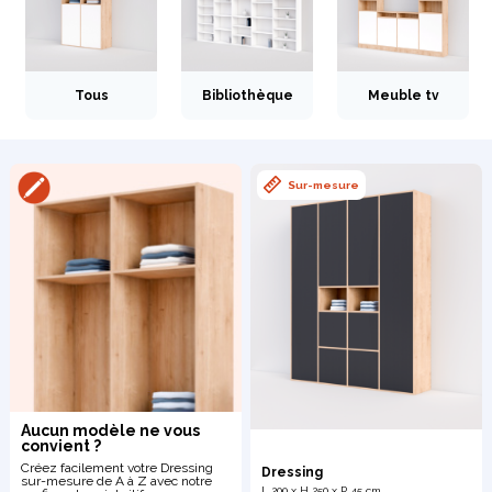
Tous
Bibliothèque
Meuble tv
Bibliothèque
Meuble tv
Dressing
Sur-mesure
Claustra
Portes
Meuble bas
Coulissantes
Aucun modèle ne vous
convient ?
Créez facilement votre Dressing
Dressing
sur-mesure de A à Z avec notre
L 200 x H 250 x P 45 cm