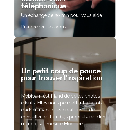
téléphonique
Un échange de 30 min pour vous aider
Prendre rendez-vous
Un petit coup de pouce
pour trouver l’inspiration
Mobibam est friand de belles photos
clients. Elles nous permettent à la fois
d’admirer vos jolies créations et de
conseiller les futur(e)s propriétaires d’un
meuble sur-mesure Mobibam.