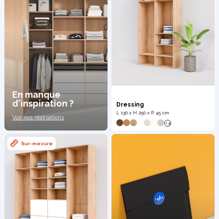
En manque
d'inspiration ?
Dressing
L 130 x H 250 x P 45 cm
Voir nos réalisations
+4
Sur-mesure