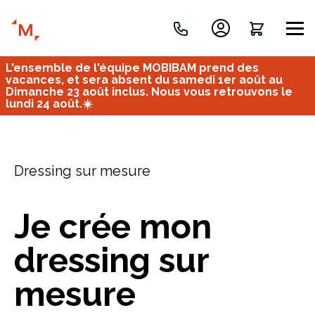
L'ensemble de l'équipe MOBIBAM prend des
Créez votre projet de A à Z
vacances, et sera absent du samedi 1er août au
Dimanche 23 août inclus. Nous vous retrouvons le
lundi 24 août.☀️
Retrouvez vos projets
Imaginez et concevez un meuble 100% unique.
OU
Dressing sur mesure
Je crée mon
dressing sur
Bureau
Tous
Verrière
mesure