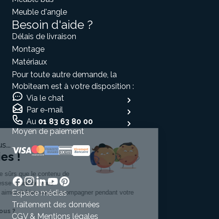
Meuble d'angle
Besoin d'aide ?
Délais de livraison
Montage
Matériaux
Pour toute autre demande, la
Mobiteam est à votre disposition :
Via le chat
Par e-mail
Au
01 83 63 80 00
Moyen de paiement
Salut c'est nous...
les Cookies !
On a attendu d'être sûrs que le contenu de
ce site vous intéresse avant de vous
Espace médias
déranger, mais on aimerait bien vous accompagner pendant votre
visite...
Traitement des données
C'est OK pour vous ?
CGV & Mentions légales