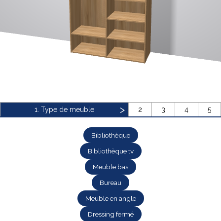
Bibliothèque
Meuble tv
Dressing
1. Type de meuble
2
3
4
5
Bibliothèque
Bibliothèque tv
Claustra
Portes
Meuble bas
Meuble bas
Coulissantes
Bureau
Meuble en angle
Dressing fermé