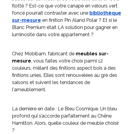
flotté ? Est-ce que votre canapé en velours vert
foncé pourrait contraster avec une
bibliothèque
Meuble d'angle
sur-mesure
en finition Pin Aland Polar ? Et si le
Inspirez-vous du catalogue
Blanc Premium était LA solution pour gagner en
Personnalisez nos modèles pour créer le meuble qui vous
luminosité dans votre appartement ?
ressemble.
Chez Mobibam, fabricant de
meubles sur-
mesure
, vous faites votre choix parmi 12
couleurs, mêlant des finitions aspect bois à des
finitions unies. Elles sont renouvelées au gré des
saisons et suivent les tendances de
l'ameublement.
La dernière en date : Le Bleu Cosmique. Un bleu
profond qui s’accorde parfaitement au Chêne
Hamilton. Alors, quelle couleur de meuble choisir
?