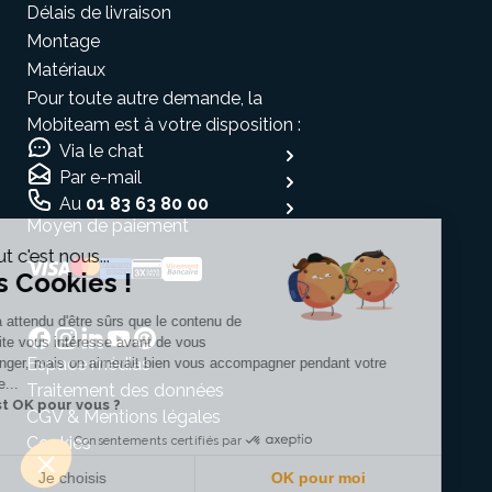
Délais de livraison
Montage
Matériaux
Pour toute autre demande, la
Mobiteam est à votre disposition :
Via le chat
Par e-mail
Au
01 83 63 80 00
Moyen de paiement
Salut c'est nous...
les Cookies !
On a attendu d'être sûrs que le contenu de
ce site vous intéresse avant de vous
Espace médias
déranger, mais on aimerait bien vous accompagner pendant votre
visite...
Traitement des données
C'est OK pour vous ?
CGV & Mentions légales
Cookies
Consentements certifiés par
Je choisis
OK pour moi