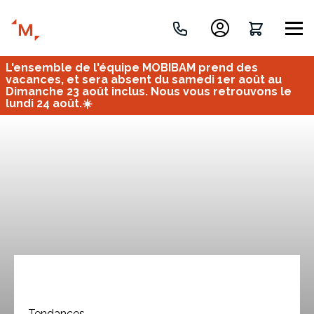
L'ensemble de l'équipe MOBIBAM prend des
Créez votre projet de A à Z
vacances, et sera absent du samedi 1er août au
Dimanche 23 août inclus. Nous vous retrouvons le
lundi 24 août.☀️
Retrouvez vos projets
Imaginez et concevez un meuble 100% unique.
OU
Bureau
Tous
Verrière
Tendances