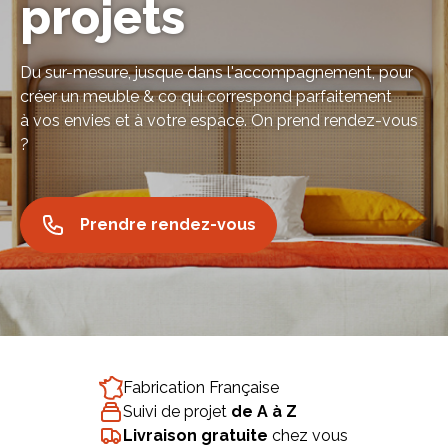
projets
Du sur-mesure, jusque dans l'accompagnement, pour
créer un meuble & co qui correspond parfaitement
à vos envies et à votre espace. On prend rendez-vous
Bibliothèque
Meuble tv
Dressing
?
Prendre rendez-vous
Claustra
Portes
Meuble bas
Coulissantes
Fabrication Française
Suivi de projet
de A à Z
Livraison gratuite
chez vous