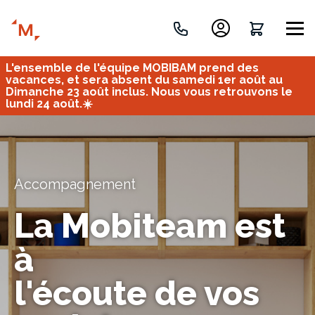
L'ensemble de l'équipe MOBIBAM prend des
Créez votre projet de A à Z
vacances, et sera absent du samedi 1er août au
Dimanche 23 août inclus. Nous vous retrouvons le
lundi 24 août.☀️
Retrouvez vos projets
Imaginez et concevez un meuble 100% unique.
OU
Accompagnement
La Mobiteam est
à
Bureau
Tous
Verrière
l'écoute de vos