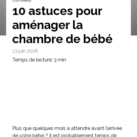
10 astuces pour
aménager la
chambre de bébé
Bibliothèque
Meuble tv
Dressing
13 juin 2018
Temps de lecture: 3 min
Claustra
Portes
Meuble bas
Coulissantes
Plus que quelques mois à attendre avant l’arrivée
de votre bébé ? Il est probablement temps de