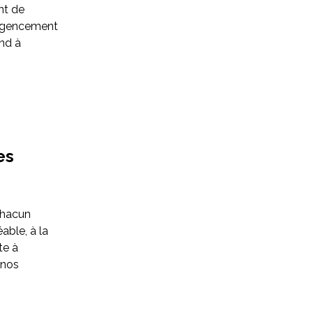
nt de
’agencement
ond à
es
Chacun
able, à la
te à
 nos