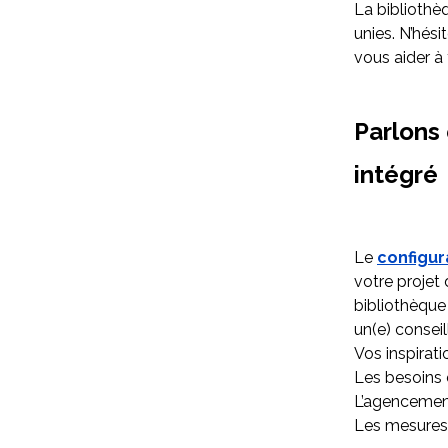
La bibliothèq
unies. N’hési
vous aider à 
Parlons
intégré
Le
configur
votre projet
bibliothèque
un(e) consei
Vos inspirati
Les besoins
L’agencement
Les mesures 