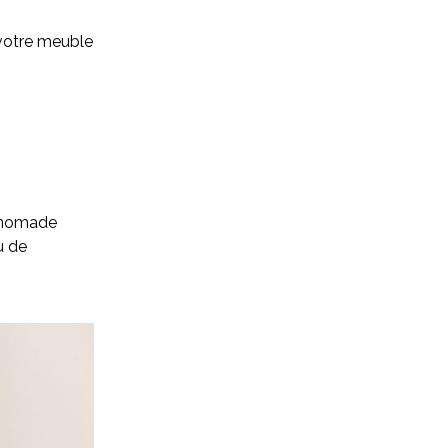
 votre meuble
l nomade
u de