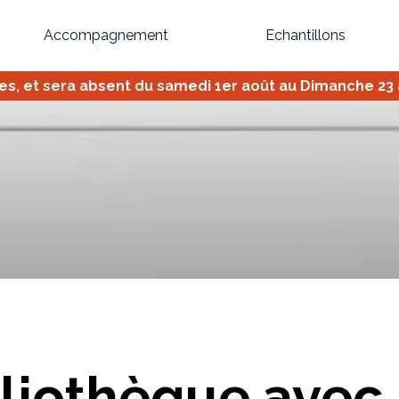
Accompagnement
Echantillons
 et sera absent du samedi 1er août au Dimanche 23 ao
Inspirez-vous du catalogue
Personnalisez nos modèles pour créer le meuble qui vous ressemble
Bibliothèque
Meuble tv
Dressing
Claustra
OU
liothèque avec
Créez votre projet de A à Z
Retrouvez vos proj