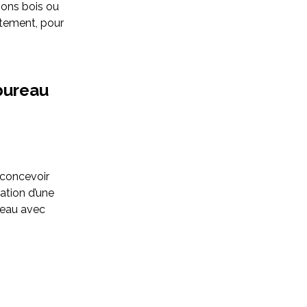
tions bois ou
tement, pour
bureau
e concevoir
ation d’une
neau avec