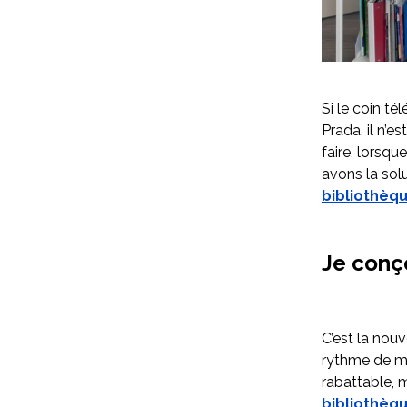
Si le coin té
Prada, il n’
faire, lorsq
avons la solu
bibliothèqu
Je conç
C’est la nou
rythme de me
rabattable,
bibliothèq