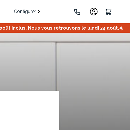
Configurer
ût inclus. Nous vous retrouvons le lundi 24 août.☀️
.
Portes
Meuble bas
Meuble d'angle
Coulissantes
ets