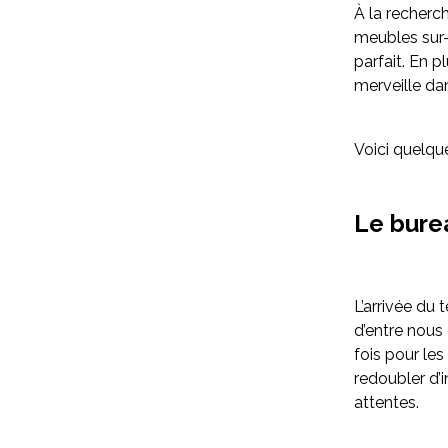
À la recherc
meubles sur-
parfait. En 
merveille dan
Voici quelqu
Le burea
L’arrivée du
d’entre nous 
fois pour les
redoubler d’
attentes.