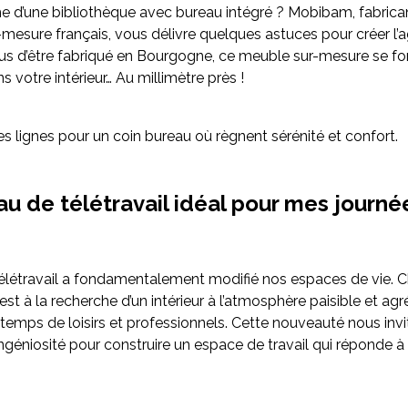
he d’une bibliothèque avec bureau intégré ? Mobibam, fabrica
mesure français, vous délivre quelques astuces pour créer l
plus d’être fabriqué en Bourgogne, ce meuble sur-mesure se f
s votre intérieur… Au millimètre près !
es lignes pour un coin bureau où règnent sérénité et confort.
u de télétravail idéal pour mes journé
 télétravail a fondamentalement modifié nos espaces de vie. 
est à la recherche d’un intérieur à l’atmosphère paisible et agré
 temps de loisirs et professionnels. Cette nouveauté nous invi
ingéniosité pour construire un espace de travail qui réponde à