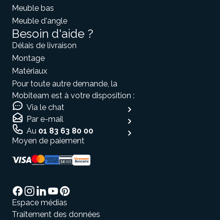
Meuble bas
Meuble d'angle
Besoin d'aide ?
Délais de livraison
Montage
Matériaux
Pour toute autre demande, la
Mobiteam est à votre disposition :
Via le chat
Par e-mail
Au
01 83 63 80 00
Moyen de paiement
Salut c'est nous...
les Cookies !
On a attendu d'être sûrs que le contenu de
ce site vous intéresse avant de vous
Espace médias
déranger, mais on aimerait bien vous accompagner pendant votre
visite...
Traitement des données