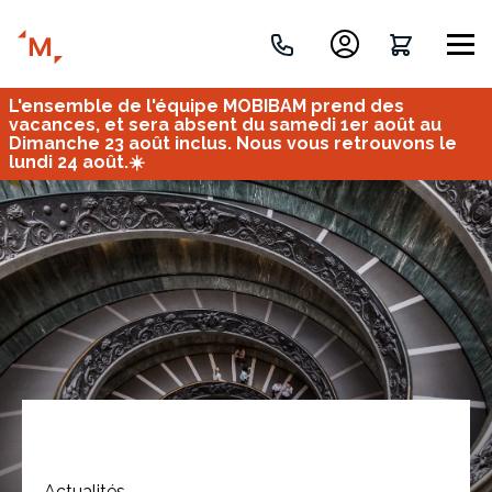
L'ensemble de l'équipe MOBIBAM prend des
Créez votre projet de A à Z
vacances, et sera absent du samedi 1er août au
Dimanche 23 août inclus. Nous vous retrouvons le
lundi 24 août.☀️
Retrouvez vos projets
Imaginez et concevez un meuble 100% unique.
OU
Bureau
Tous
Verrière
Actualités