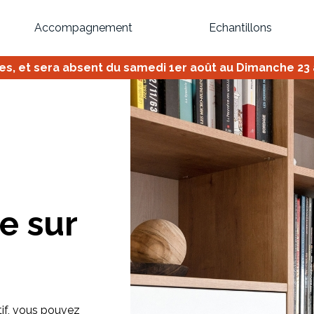
Accompagnement
Echantillons
 et sera absent du samedi 1er août au Dimanche 23 ao
Inspirez-vous du catalogue
Personnalisez nos modèles pour créer le meuble qui vous ressemble
e sur
Bibliothèque
Meuble tv
Dressing
Claustra
OU
Créez votre projet de A à Z
Retrouvez vos proj
tif, vous pouvez