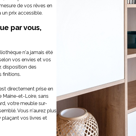
 mesure de vos rêves en
Imaginez et concevez un meuble 100% unique.
 un prix accessible.
ue par vous,
liothèque n'a jamais été
selon vos envies et vos
r, disposition des
finitions.
 est directement prise en
e Maine-et-Loire, sans
ard, votre meuble sur-
ssemblé. Vous n'aurez plus
 y plaçant vos livres et