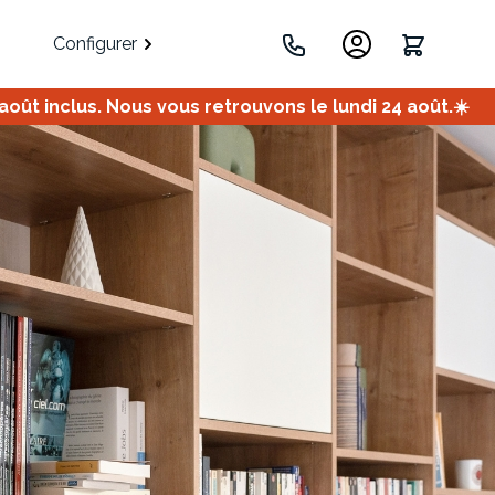
Configurer
ût inclus. Nous vous retrouvons le lundi 24 août.☀️
.
Portes
Meuble bas
Meuble d'angle
Coulissantes
ets