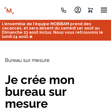
L'ensemble de l'équipe MOBIBAM prend des
Créez votre projet de A à Z
vacances, et sera absent du samedi 1er août au
Dimanche 23 août inclus. Nous vous retrouvons le
lundi 24 août.☀️
Retrouvez vos projets
Imaginez et concevez un meuble 100% unique.
OU
Bureau sur mesure
Je crée mon
bureau sur
Bureau
Tous
Verrière
mesure