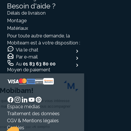
Besoin d'aide ?
Délais de livraison
Montage
Matériaux
Pour toute autre demande, la
Mobiteam est à votre disposition :
Via le chat
Par e-mail
Au
01 83 63 80 00
Moyen de paiement
Salut c'est nous...
les Cookies Mobibam!
On a attendu d'être sûrs que le contenu de ce site vous intéresse
Espace médias
avant de vous déranger, mais on aimerait bien vous accompagner
pendant votre visite...
Traitement des données
C'est OK pour vous ?
CGV & Mentions légales
Cookies
Consentements certifiés par