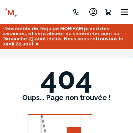
L'ensemble de l'équipe MOBIBAM prend des
Créez votre projet de A à Z
vacances, et sera absent du samedi 1er août au
Dimanche 23 août inclus. Nous vous retrouvons le
lundi 24 août.☀️
Retrouvez vos projets
Imaginez et concevez un meuble 100% unique.
OU
404
Oups... Page non trouvée !
Bureau
Tous
Verrière