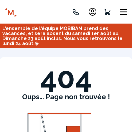
L'ensemble de l'équipe MOBIBAM prend des
Créez votre projet de A à Z
vacances, et sera absent du samedi 1er août au
Dimanche 23 août inclus. Nous vous retrouvons le
lundi 24 août.☀️
Retrouvez vos projets
Imaginez et concevez un meuble 100% unique.
OU
404
Oups... Page non trouvée !
Bureau
Tous
Verrière