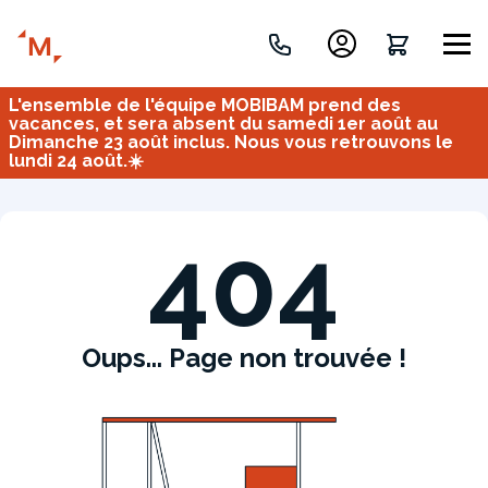
L'ensemble de l'équipe MOBIBAM prend des
Créez votre projet de A à Z
vacances, et sera absent du samedi 1er août au
Dimanche 23 août inclus. Nous vous retrouvons le
lundi 24 août.☀️
Retrouvez vos projets
Imaginez et concevez un meuble 100% unique.
OU
404
Oups... Page non trouvée !
Bureau
Tous
Verrière