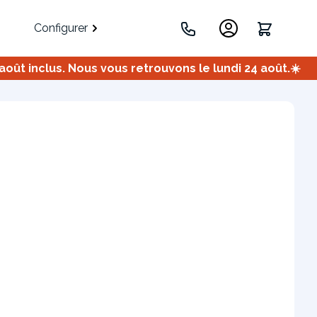
Configurer
ût inclus. Nous vous retrouvons le lundi 24 août.☀️
.
Portes
Meuble bas
Meuble d'angle
Coulissantes
ets