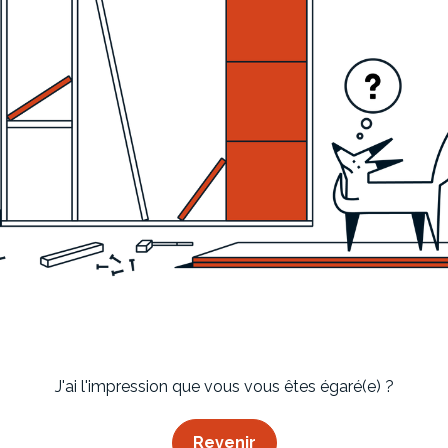
Imaginez et concevez un meuble 100% unique.
J'ai l'impression que vous vous êtes égaré(e) ?
Revenir