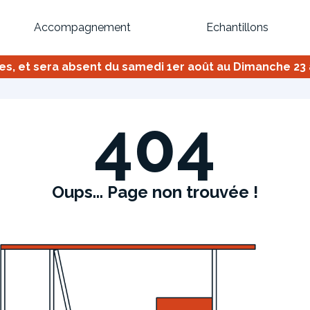
Accompagnement
Echantillons
 et sera absent du samedi 1er août au Dimanche 23 ao
Inspirez-vous du catalogue
Personnalisez nos modèles pour créer le meuble qui vous ressemble
404
Oups... Page non trouvée !
Bibliothèque
Meuble tv
Dressing
Claustra
OU
Créez votre projet de A à Z
Retrouvez vos proj