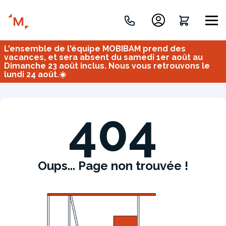
L'ensemble de l'équipe MOBIBAM prend des
Créez votre projet de A à Z
vacances, et sera absent du samedi 1er août au
Dimanche 23 août inclus. Nous vous retrouvons le
lundi 24 août.☀️
Retrouvez vos projets
Imaginez et concevez un meuble 100% unique.
OU
404
Oups... Page non trouvée !
Bureau
Tous
Verrière