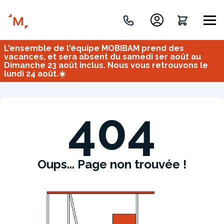
L'ensemble de l'équipe MOBIBAM prend des
Créez votre projet de A à Z
vacances, et sera absent du samedi 1er août au
Dimanche 23 août inclus. Nous vous retrouvons le
lundi 24 août.☀️
Retrouvez vos projets
Imaginez et concevez un meuble 100% unique.
OU
404
Oups... Page non trouvée !
Bureau
Tous
Verrière