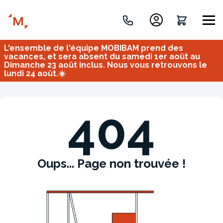
L'ensemble de l'équipe MOBIBAM prend des
Créez votre projet de A à Z
vacances, et sera absent du samedi 1er août au
Dimanche 23 août inclus. Nous vous retrouvons le
lundi 24 août.☀️
Retrouvez vos projets
Imaginez et concevez un meuble 100% unique.
OU
404
Oups... Page non trouvée !
Bureau
Tous
Verrière