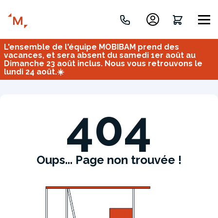
L'ensemble de l'équipe MOBIBAM prend des
Créez votre projet de A à Z
vacances, et sera absent du samedi 1er août au
Dimanche 23 août inclus. Nous vous retrouvons le
lundi 24 août.☀️
Retrouvez vos projets
Imaginez et concevez un meuble 100% unique.
OU
404
Oups... Page non trouvée !
Bureau
Tous
Verrière