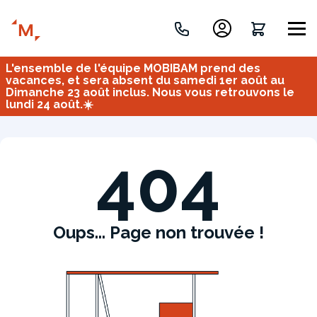
L'ensemble de l'équipe MOBIBAM prend des
Créez votre projet de A à Z
vacances, et sera absent du samedi 1er août au
Dimanche 23 août inclus. Nous vous retrouvons le
lundi 24 août.☀️
Retrouvez vos projets
Imaginez et concevez un meuble 100% unique.
OU
404
Oups... Page non trouvée !
Bureau
Tous
Verrière