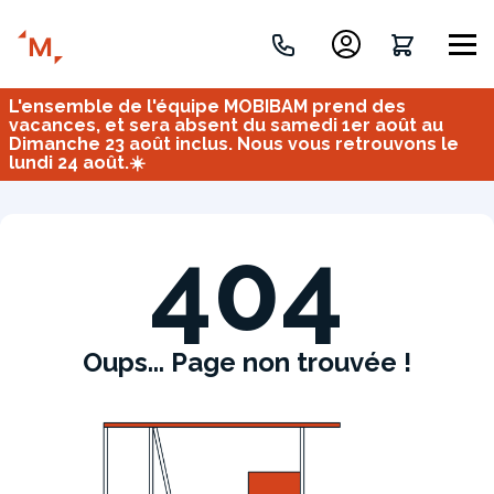
L'ensemble de l'équipe MOBIBAM prend des
Créez votre projet de A à Z
vacances, et sera absent du samedi 1er août au
Dimanche 23 août inclus. Nous vous retrouvons le
lundi 24 août.☀️
Retrouvez vos projets
Imaginez et concevez un meuble 100% unique.
OU
404
Oups... Page non trouvée !
Bureau
Tous
Verrière