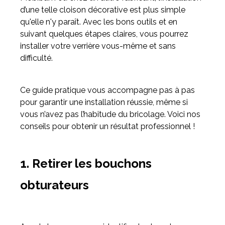
d’une telle cloison décorative est plus simple
qu'elle n'y paraît. Avec les bons outils et en
Meuble d'angle
suivant quelques étapes claires, vous pourrez
Inspirez-vous du catalogue
installer votre verrière vous-même et sans
Personnalisez nos modèles pour créer le meuble qui vous
difficulté.
ressemble.
Ce guide pratique vous accompagne pas à pas
pour garantir une installation réussie, même si
vous n’avez pas l’habitude du bricolage. Voici nos
conseils pour obtenir un résultat professionnel !
1. Retirer les bouchons
obturateurs