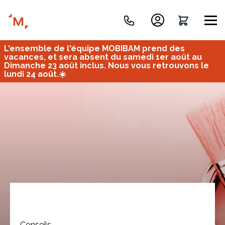
L'ensemble de l'équipe MOBIBAM prend des
Créez votre projet de A à Z
vacances, et sera absent du samedi 1er août au
Dimanche 23 août inclus. Nous vous retrouvons le
lundi 24 août.☀️
Retrouvez vos projets
Imaginez et concevez un meuble 100% unique.
OU
Bureau
Tous
Verrière
Conseils