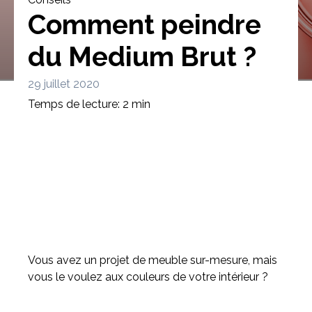
Comment peindre
du Medium Brut ?
29 juillet 2020
Bibliothèque
Meuble tv
Dressing
Temps de lecture: 2 min
Claustra
Portes
Meuble bas
Coulissantes
Vous avez un projet de meuble sur-mesure, mais
vous le voulez aux couleurs de votre intérieur ?