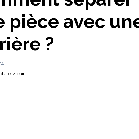
Imaginez et concevez un meuble 100% unique.
 pièce avec un
rière ?
24
ture: 4 min