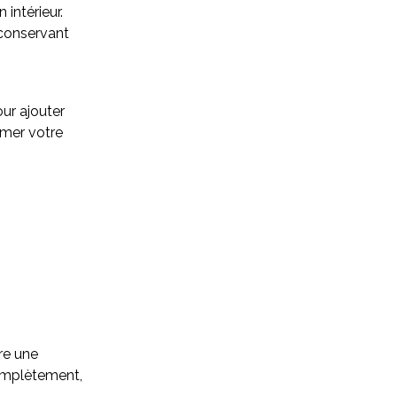
intérieur.
 conservant
ur ajouter
rmer votre
re une
complètement,