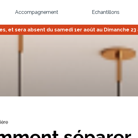
Accompagnement
Echantillons
 et sera absent du samedi 1er août au Dimanche 23 ao
Inspirez-vous du catalogue
Personnalisez nos modèles pour créer le meuble qui vous ressemble
Bibliothèque
Meuble tv
Dressing
Claustra
OU
ière
mment séparer
Créez votre projet de A à Z
Retrouvez vos proj