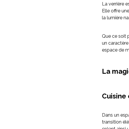
La verrière 
Elle offre un
la lumière na
Que ce soit 
un caractère 
espace de ma
La magi
Cuisine
Dans un espac
transition é
créant ainsi u