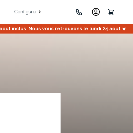
Configurer
ût inclus. Nous vous retrouvons le lundi 24 août.☀️
.
Portes
Meuble bas
Meuble d'angle
Coulissantes
ets