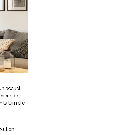
un accueil
érieur de
r la lumière
olution