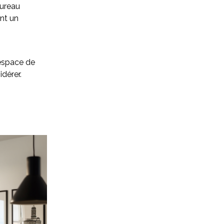
bureau
ant un
 espace de
dérer.