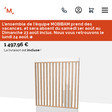
L'ensemble de l'équipe MOBIBAM prend des
Créez votre projet de A à Z
vacances, et sera absent du samedi 1er août au
Dimanche 23 août inclus. Nous vous retrouvons le
lundi 24 août.☀️
Retrouvez vos projets
1 497,96 €
La livraison est
incluse
!
Imaginez et concevez un meuble 100% unique.
OU
Bureau
Tous
Verrière