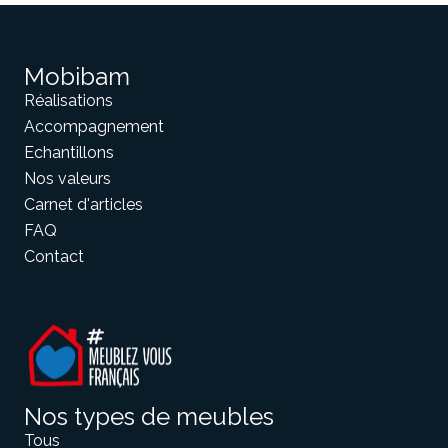
Meuble d'angle
Inspirez-vous du catalogue
Mobibam
Personnalisez nos modèles pour créer le meuble qui vous
Réalisations
ressemble.
Accompagnement
Echantillons
Nos valeurs
Carnet d'articles
FAQ
Contact
Nos types de meubles
Tous