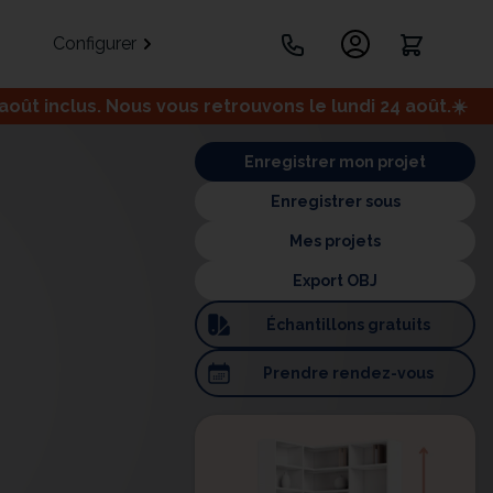
Configurer
ût inclus. Nous vous retrouvons le lundi 24 août.☀️
.
Enregistrer mon projet
Enregistrer sous
Mes projets
Export OBJ
Échantillons
gratuits
Portes
Meuble bas
Meuble d'angle
Prendre
rendez-vous
Coulissantes
ets