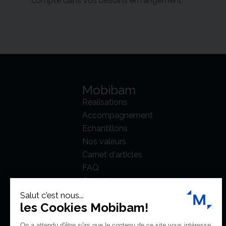
compte dans vos besoins en rangement.
Mobibam
Réalisations
Accompagnement
Echantillons
Nos valeurs
Carnet d'articles
FAQ
Contact
Salut c'est nous...
les Cookies Mobibam!
On a attendu d'être sûrs que le contenu de ce site vous intéresse