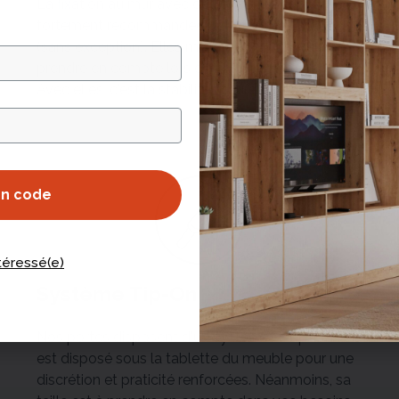
La fixation au mur avec des équerres est
fortement recommandée pour tous les meubles
(sans exception). Elles mesurent 5,5 par 7 cm. À
prendre en compte lors du calcul des marges.
Avec elles, c'est la stabilité assurée !
on code
ntéressé(e)
Système Tip-On
Nos portes disposent d'un système « Tip-On ». Il
est disposé sous la tablette du meuble pour une
discrétion et praticité renforcées. Néanmoins, sa