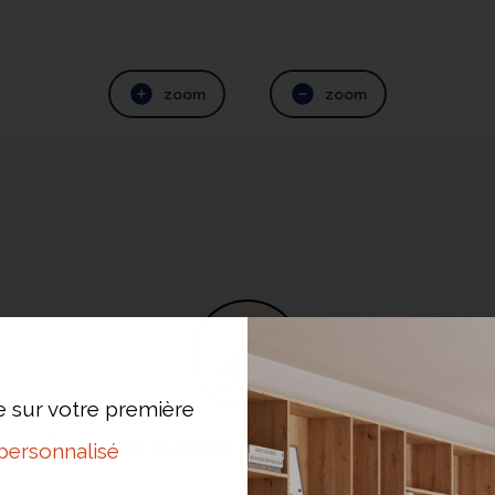
zoom
zoom
e sur votre première
Fixation au mur
personnalisé