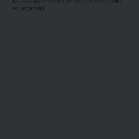
taille est à prendre en compte dans vos besoins
en rangement.