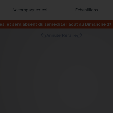
Accompagnement
Echantillons
 et sera absent du samedi 1er août au Dimanche 23 ao
Inspirez-vous du catalogue
Annuler
Refaire
Personnalisez nos modèles pour créer le meuble qui vous ressemble
Bibliothèque
Meuble tv
Dressing
Claustra
OU
Créez votre projet de A à Z
Retrouvez vos proj