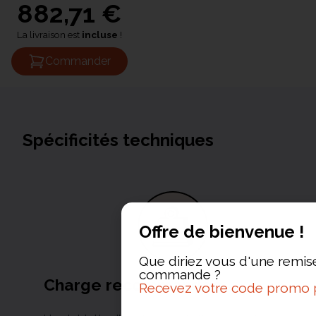
882,71 €
La livraison est
incluse
!
Commander
Spécificités techniques
Offre de bienvenue !
Que diriez vous d'une remis
commande ?
Charge recommandée
Recevez votre code promo 