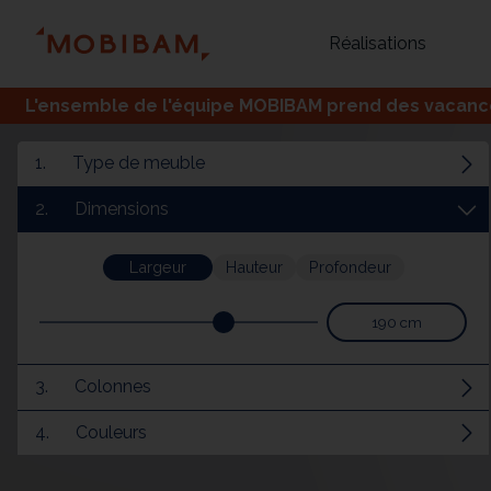
Réalisations
L'ensemble de l'équipe MOBIBAM prend des vacances,
1.
Type de meuble
2.
Dimensions
Largeur
Hauteur
Profondeur
190 cm
Bureau
Tous
Verrière
3.
Colonnes
4.
Couleurs