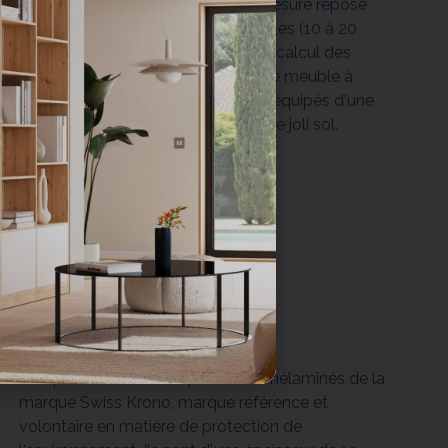
L'intégralité de nos meubles sur-mesure repose
sur des pieds vérins. Ils sont réglables (10 à 20
mm). À prendre en compte lors du calcul des
marges. Ils permettent de mettre le meuble à
niveau lors de l'installation et sont équipés d'une
protection pour ne pas abîmer votre joli sol.
Matériaux
Nos panneaux sont en particules mélaminés de la
marque Swiss Krono, marque référence et
volontaire en matière de protection de