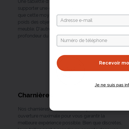
Une tablette d'une largeur de 60 cm peut
supporter une charge maximale de 30 kg. À noter
que cette moyenne dépend de la répartition du
poids des objets qui seront disposés sur le
meuble. D'autres éléments entrent en jeu : la
profondeur du meuble et l'existence de fonds.
Recevoir m
Je ne suis pas i
Charnières
Nos charnières sont robustes et permettent une
ouverture maximale pour vous garantir la
meilleure expérience possible. Bien que discrètes,