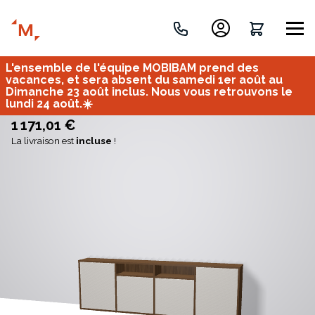
L'ensemble de l'équipe MOBIBAM prend des
Créez votre projet de A à Z
vacances, et sera absent du samedi 1er août au
Dimanche 23 août inclus. Nous vous retrouvons le
lundi 24 août.☀️
Retrouvez vos projets
1 171,01 €
La livraison est
incluse
!
Imaginez et concevez un meuble 100% unique.
OU
Bureau
Tous
Verrière