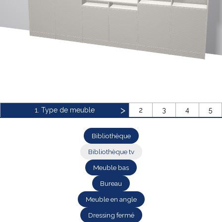
Bibliothèque
Meuble tv
Dressing
1. Type de meuble
2
3
4
5
Bibliothèque
Bibliothèque tv
Claustra
Portes
Meuble bas
Meuble bas
Coulissantes
Bureau
Meuble en angle
Dressing fermé