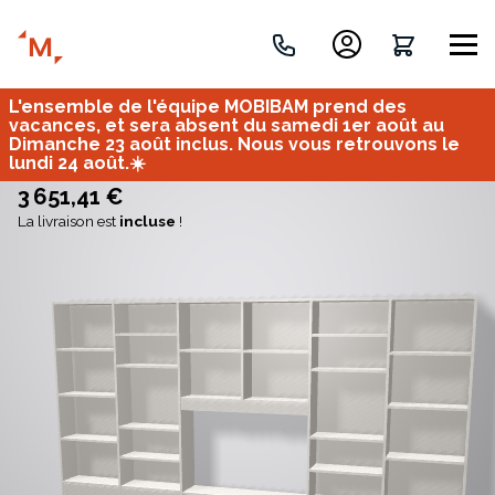
L'ensemble de l'équipe MOBIBAM prend des
Créez votre projet de A à Z
vacances, et sera absent du samedi 1er août au
Dimanche 23 août inclus. Nous vous retrouvons le
lundi 24 août.☀️
Retrouvez vos projets
3 651,41 €
La livraison est
incluse
!
Imaginez et concevez un meuble 100% unique.
OU
Bureau
Tous
Verrière