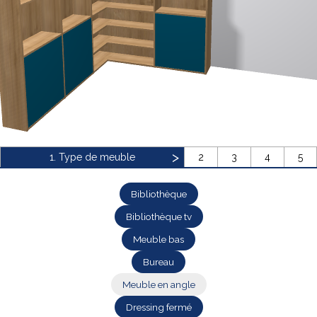
Bibliothèque
Meuble tv
Dressing
1. Type de meuble
2
3
4
5
Bibliothèque
Bibliothèque tv
Claustra
Portes
Meuble bas
Meuble bas
Coulissantes
Bureau
Meuble en angle
Dressing fermé