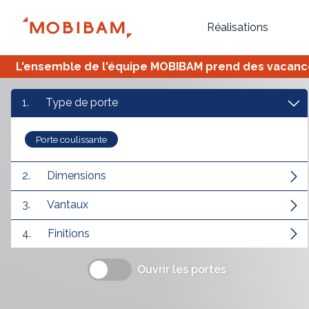
Réalisations
L'ensemble de l'équipe MOBIBAM prend des vacances,
1.
Type de porte
Porte coulissante
2.
Dimensions
3.
Vantaux
Bureau
Tous
Verrière
4.
Finitions
Ouvrir les portes