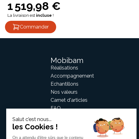
1 519,98 €
La livraison est
incluse
!
Commander
Mobibam
Réalisations
Accompagnement
Echantillons
Nos valeurs
Carnet d'articles
FAQ
Contact
Salut c'est nous...
les Cookies !
On a attendu d'être sûrs que le contenu