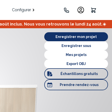
Configurer
ût inclus. Nous vous retrouvons le lundi 24 août.☀️
.
Enregistrer mon projet
Enregistrer sous
Mes projets
Export OBJ
Échantillons
gratuits
Portes
Meuble bas
Meuble d'angle
Prendre
rendez-vous
Coulissantes
ets