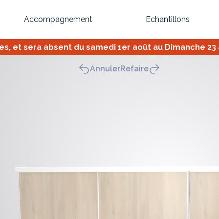
Accompagnement
Echantillons
 et sera absent du samedi 1er août au Dimanche 23 ao
Inspirez-vous du catalogue
Annuler
Refaire
Personnalisez nos modèles pour créer le meuble qui vous ressemble
Bibliothèque
Meuble tv
Dressing
Claustra
OU
Créez votre projet de A à Z
Retrouvez vos proj