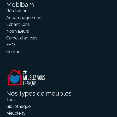
Mobibam
Réalisations
Meuble d'angle
Accompagnement
Inspirez-vous du catalogue
Echantillons
Personnalisez nos modèles pour créer le meuble qui vous
ressemble.
Nos valeurs
Carnet d'articles
FAQ
Contact
Nos types de meubles
Tous
Bibliothèque
Meuble tv