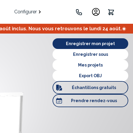
Configurer
ût inclus. Nous vous retrouvons le lundi 24 août.☀️
.
Enregistrer mon projet
Enregistrer sous
Mes projets
Export OBJ
Échantillons
gratuits
Portes
Meuble bas
Meuble d'angle
Prendre
rendez-vous
Coulissantes
ets