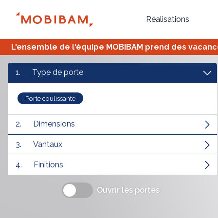
Réalisations
L'ensemble de l'équipe MOBIBAM prend des vacances,
1.
Type de porte
Porte coulissante
2.
Dimensions
3.
Vantaux
Bureau
Tous
Verrière
4.
Finitions
Ouvrir les portes