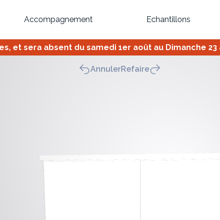
Accompagnement
Echantillons
 et sera absent du samedi 1er août au Dimanche 23 ao
Inspirez-vous du catalogue
Annuler
Refaire
Personnalisez nos modèles pour créer le meuble qui vous ressemble
Bibliothèque
Meuble tv
Dressing
Claustra
OU
Créez votre projet de A à Z
Retrouvez vos proj