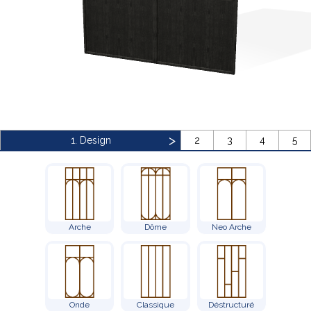
Bibliothèque
Meuble tv
Dressing
1. Design
2
3
4
5
Claustra
Portes
Meuble bas
Arche
Dôme
Neo Arche
Coulissantes
Onde
Classique
Déstructuré