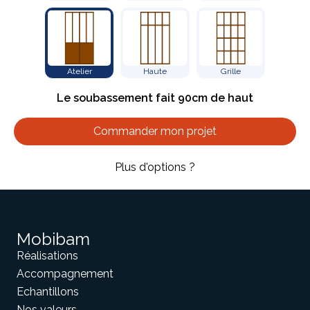
Meuble d'angle
Inspirez-vous du catalogue
Personnalisez nos modèles pour créer le meuble qui vous
Atelier
Haute
Grille
ressemble.
Le soubassement fait 90cm de haut
Commander mon projet
Plus d'options ?
Mobibam
Réalisations
Accompagnement
Echantillons
Nos valeurs