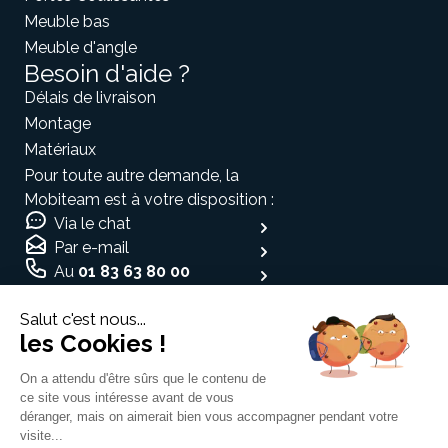
Meuble bas
Meuble d'angle
Besoin d'aide ?
Délais de livraison
Montage
Matériaux
Pour toute autre demande, la
Mobiteam est à votre disposition :
Via le chat
Par e-mail
Au
01 83 63 80 00
Moyen de paiement
Salut c'est nous...
les Cookies !
On a attendu d'être sûrs que le contenu de
ce site vous intéresse avant de vous
Espace médias
déranger, mais on aimerait bien vous accompagner pendant votre
visite...
Traitement des données