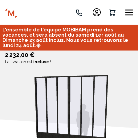
L'ensemble de l'équipe MOBIBAM prend des
Créez votre projet de A à Z
vacances, et sera absent du samedi 1er août au
Dimanche 23 août inclus. Nous vous retrouvons le
lundi 24 août.☀️
Retrouvez vos projets
2 232,00 €
La livraison est
incluse
!
Imaginez et concevez un meuble 100% unique.
OU
Bureau
Tous
Verrière