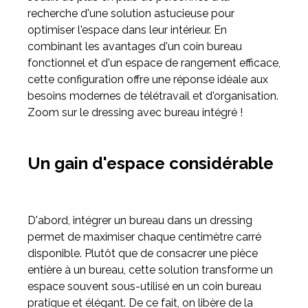
recherche d'une solution astucieuse pour
optimiser l'espace dans leur intérieur. En
Meuble d'angle
combinant les avantages d'un coin bureau
Inspirez-vous du catalogue
fonctionnel et d'un espace de rangement efficace,
Personnalisez nos modèles pour créer le meuble qui vous
cette configuration offre une réponse idéale aux
ressemble.
besoins modernes de télétravail et d'organisation.
Zoom sur le dressing avec bureau intégré !
Un gain d'espace considérable
D'abord, intégrer un bureau dans un dressing
permet de maximiser chaque centimètre carré
disponible. Plutôt que de consacrer une pièce
entière à un bureau, cette solution transforme un
espace souvent sous-utilisé en un coin bureau
pratique et élégant. De ce fait, on libère de la