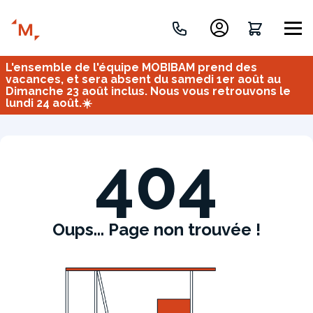
L'ensemble de l'équipe MOBIBAM prend des
Créez votre projet de A à Z
vacances, et sera absent du samedi 1er août au
Dimanche 23 août inclus. Nous vous retrouvons le
lundi 24 août.☀️
Retrouvez vos projets
Imaginez et concevez un meuble 100% unique.
OU
404
Oups... Page non trouvée !
Bureau
Tous
Verrière