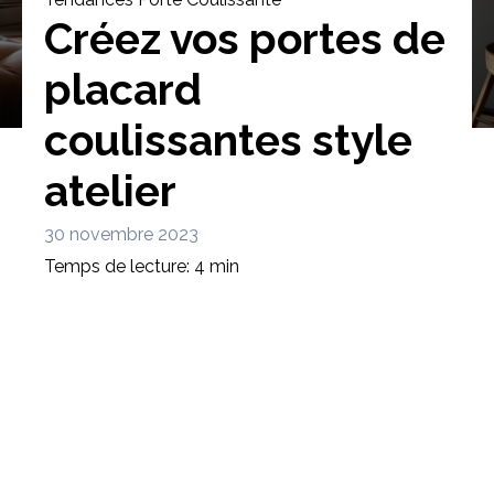
Créez vos portes de
placard
coulissantes style
Bibliothèque
Meuble tv
Dressing
atelier
30 novembre 2023
Temps de lecture: 4 min
Claustra
Portes
Meuble bas
Coulissantes