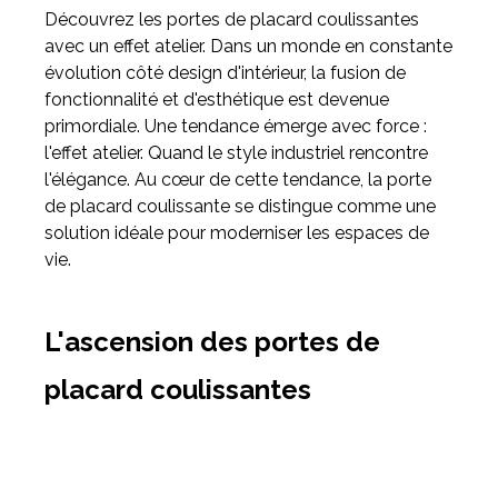
Découvrez les portes de placard coulissantes
avec un effet atelier. Dans un monde en constante
Meuble d'angle
évolution côté design d'intérieur, la fusion de
Inspirez-vous du catalogue
fonctionnalité et d'esthétique est devenue
Personnalisez nos modèles pour créer le meuble qui vous
primordiale. Une tendance émerge avec force :
ressemble.
l'effet atelier. Quand le style industriel rencontre
l'élégance. Au cœur de cette tendance, la porte
de placard coulissante se distingue comme une
solution idéale pour moderniser les espaces de
vie.
L'ascension des portes de
placard coulissantes