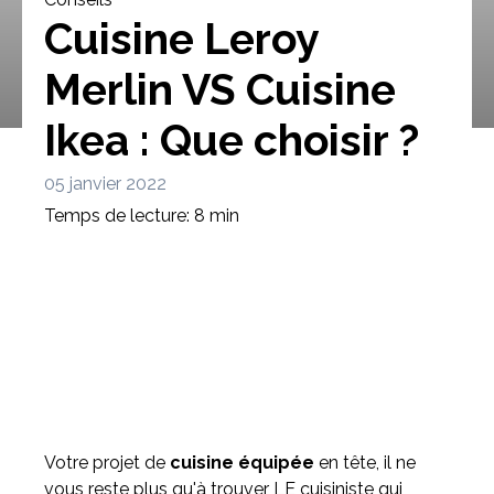
Cuisine Leroy
Merlin VS Cuisine
Ikea : Que choisir ?
Bibliothèque
Meuble tv
Dressing
05 janvier 2022
Temps de lecture: 8 min
Claustra
Portes
Meuble bas
Coulissantes
Votre projet de
cuisine équipée
en tête, il ne
vous reste plus qu'à trouver LE cuisiniste qui