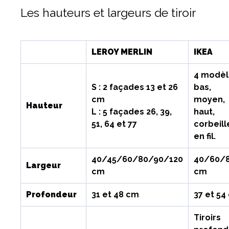
Les hauteurs et largeurs de tiroir
LEROY MERLIN
IKEA
4 modèl
S : 2 façades 13 et 26
bas,
cm
moyen,
Hauteur
L : 5 façades 26, 39,
haut,
51, 64 et 77
corbeill
en fil.
40/45/60/80/90/120
40/60/
Largeur
cm
cm
Profondeur
31 et 48 cm
37 et 54
Tiroirs