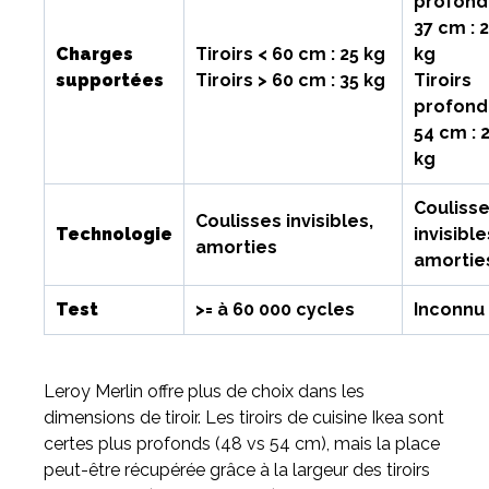
profond
37 cm : 
Charges
Tiroirs < 60 cm : 25 kg
kg
supportées
Tiroirs > 60 cm : 35 kg
Tiroirs
profond
54 cm : 
kg
Couliss
Coulisses invisibles,
Technologie
invisible
amorties
amortie
Test
>= à 60 000 cycles
Inconnu
Leroy Merlin offre plus de choix dans les
dimensions de tiroir. Les tiroirs de cuisine Ikea sont
certes plus profonds (48 vs 54 cm), mais la place
peut-être récupérée grâce à la largeur des tiroirs