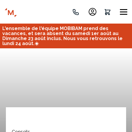
L'ensemble de l'équipe MOBIBAM prend des
Créez votre projet de A à Z
vacances, et sera absent du samedi 1er août au
Dimanche 23 août inclus. Nous vous retrouvons le
lundi 24 août.☀️
Retrouvez vos projets
Imaginez et concevez un meuble 100% unique.
OU
Bureau
Tous
Verrière
Conseils