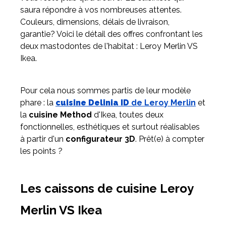
saura répondre à vos nombreuses attentes.
Couleurs, dimensions, délais de livraison,
Meuble d'angle
garantie? Voici le détail des offres confrontant les
Inspirez-vous du catalogue
deux mastodontes de l'habitat : Leroy Merlin VS
Personnalisez nos modèles pour créer le meuble qui vous
Ikea.
ressemble.
Pour cela nous sommes partis de leur modèle
phare : la
cuisine Delinia ID
de Leroy Merlin
et
la
cuisine Method
d'Ikea, toutes deux
fonctionnelles, esthétiques et surtout réalisables
à partir d'un
configurateur 3D
. Prêt(e) à compter
les points ?
Les caissons de cuisine Leroy
Merlin VS Ikea