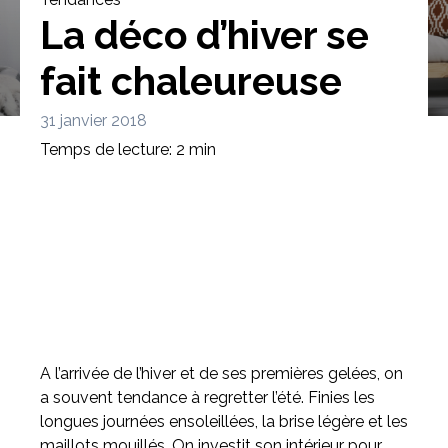
La déco d’hiver se
fait chaleureuse
31 janvier 2018
Bibliothèque
Meuble tv
Dressing
Temps de lecture: 2 min
Claustra
Portes
Meuble bas
Coulissantes
A l’arrivée de l’hiver et de ses premières gelées, on
a souvent tendance à regretter l’été. Finies les
longues journées ensoleillées, la brise légère et les
maillots mouillés. On investit son intérieur pour