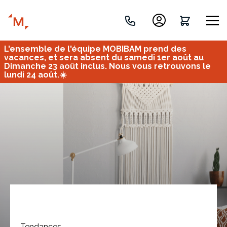
L'ensemble de l'équipe MOBIBAM prend des
Créez votre projet de A à Z
vacances, et sera absent du samedi 1er août au
Dimanche 23 août inclus. Nous vous retrouvons le
lundi 24 août.☀️
Retrouvez vos projets
Imaginez et concevez un meuble 100% unique.
OU
Bureau
Tous
Verrière
Tendances