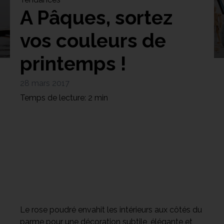
A Pâques, sortez
vos couleurs de
printemps !
Bibliothèque
Meuble tv
Dressing
28 mars 2017
Temps de lecture: 2 min
Claustra
Portes
Meuble bas
Coulissantes
Le rose poudré envahit les intérieurs aux côtés du
parme pour une décoration subtile, élégante et