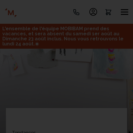
L'ensemble de l'équipe MOBIBAM prend des
Créez votre projet de A à Z
vacances, et sera absent du samedi 1er août au
Dimanche 23 août inclus. Nous vous retrouvons le
lundi 24 août.☀️
Retrouvez vos projets
Imaginez et concevez un meuble 100% unique.
OU
Bureau
Tous
Verrière
Tendances