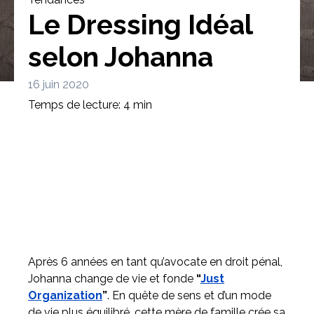
Le Dressing Idéal
selon Johanna
16 juin 2020
Bibliothèque
Meuble tv
Dressing
Temps de lecture: 4 min
Claustra
Portes
Meuble bas
Coulissantes
Après 6 années en tant qu’avocate en droit pénal,
Johanna change de vie et fonde
“
Just
Organization
”
. En quête de sens et d’un mode
de vie plus équilibré, cette mère de famille crée sa