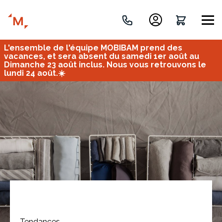
L'ensemble de l'équipe MOBIBAM prend des
Créez votre projet de A à Z
vacances, et sera absent du samedi 1er août au
Dimanche 23 août inclus. Nous vous retrouvons le
lundi 24 août.☀️
Retrouvez vos projets
Imaginez et concevez un meuble 100% unique.
OU
Bureau
Tous
Verrière
Tendances