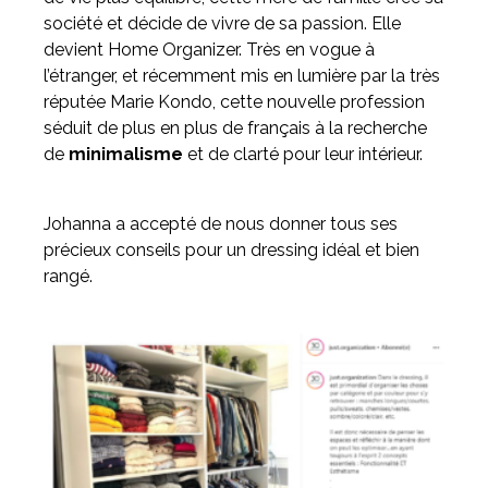
société et décide de vivre de sa passion. Elle
devient Home Organizer. Très en vogue à
Meuble d'angle
l’étranger, et récemment mis en lumière par la très
Inspirez-vous du catalogue
réputée Marie Kondo, cette nouvelle profession
Personnalisez nos modèles pour créer le meuble qui vous
ressemble.
séduit de plus en plus de français à la recherche
de
minimalisme
et de clarté pour leur intérieur.
Johanna a accepté de nous donner tous ses
précieux conseils pour un dressing idéal et bien
rangé.