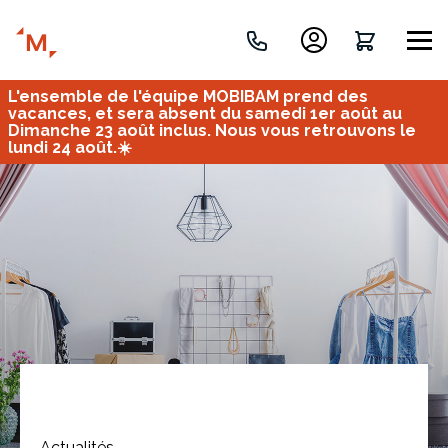
L'ensemble de l'équipe MOBIBAM prend des
Créez votre projet de A à Z
vacances, et sera absent du samedi 1er août au
Dimanche 23 août inclus. Nous vous retrouvons le
lundi 24 août.☀️
Retrouvez vos projets
Imaginez et concevez un meuble 100% unique.
OU
Bureau
Tous
Verrière
Actualités