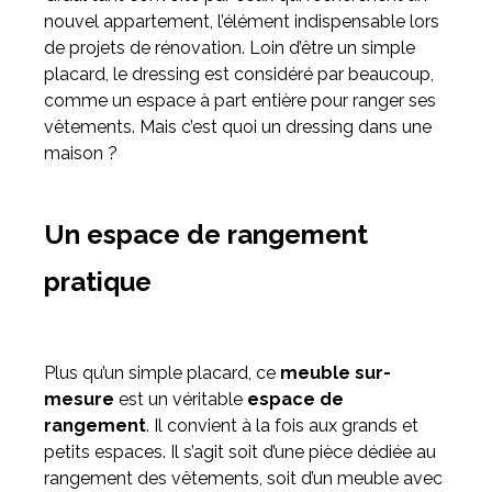
nouvel appartement, l’élément indispensable lors
de projets de rénovation. Loin d’être un simple
Meuble d'angle
placard, le dressing est considéré par beaucoup,
Inspirez-vous du catalogue
comme un espace à part entière pour ranger ses
Personnalisez nos modèles pour créer le meuble qui vous
vêtements. Mais c’est quoi un dressing dans une
ressemble.
maison ?
Un espace de rangement
pratique
Plus qu’un simple placard, ce
meuble sur-
mesure
est un véritable
espace de
rangement
. Il convient à la fois aux grands et
petits espaces. Il s’agit soit d’une pièce dédiée au
rangement des vêtements, soit d’un meuble avec